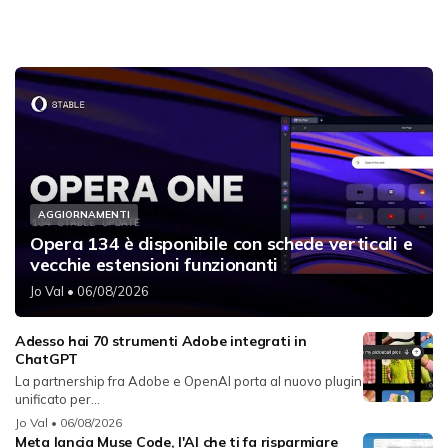
AGGIORNAMENTI
Opera 134 è disponibile con schede verticali e
vecchie estensioni funzionanti
Jo Val
• 06/08/2026
Adesso hai 70 strumenti Adobe integrati in
ChatGPT
La partnership fra Adobe e OpenAI porta al nuovo plugin
unificato per...
Jo Val
• 06/08/2026
Meta lancia Muse Code, l'AI che ti fa risparmiare