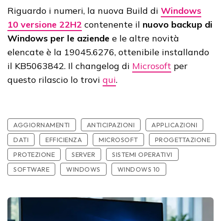
Riguardo i numeri, la nuova Build di
Windows
10 versione 22H2
contenente il
nuovo backup di
Windows per le aziende
e le altre novità
elencate è la 19045.6276, ottenibile installando
il KB5063842. Il changelog di
Microsoft
per
questo rilascio lo trovi
qui
.
AGGIORNAMENTI
ANTICIPAZIONI
APPLICAZIONI
DATI
EFFICIENZA
MICROSOFT
PROGETTAZIONE
PROTEZIONE
SERVER
SISTEMI OPERATIVI
SOFTWARE
WINDOWS
WINDOWS 10