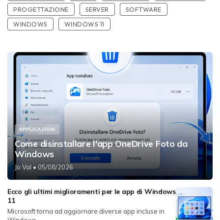
PROGETTAZIONE
SERVER
SOFTWARE
WINDOWS
WINDOWS 11
APPLICAZIONI
Come disinstallare l'app OneDrive Foto da
Windows
Jo Val
• 05/08/2026
Ecco gli ultimi miglioramenti per le app di Windows
11
Microsoft torna ad aggiornare diverse app incluse in
Windows...