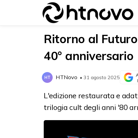
Ritorno al Futuro
40° anniversario
{{POSTS[0].LABEL}}
{{POSTS[0].LABEL}}
{{posts[0].title}}
{{posts[0].title}}
A
HTNovo
• 31 agosto 2025
HT
L'edizione restaurata e adat
trilogia cult degli anni '80 ar