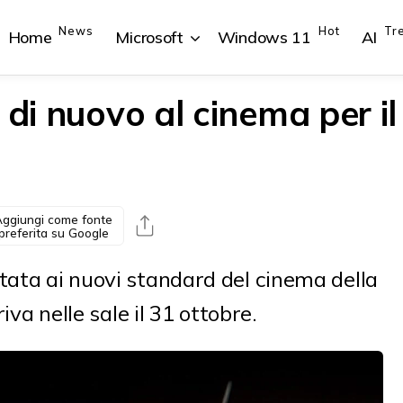
News
Hot
Tr
Home
Microsoft
Windows 11
AI
 di nuovo al cinema per il
{{POSTS[1].LABEL}}
{{POSTS[1].LABEL}}
{{POSTS[2].LABEL}}
{{POSTS[2].LABEL}}
{{posts[1].title}}
{{posts[1].title}}
{{posts[2].title}}
{{posts[2].title}}
ggiungi come fonte
preferita su Google
tata ai nuovi standard del cinema della
riva nelle sale il 31 ottobre.