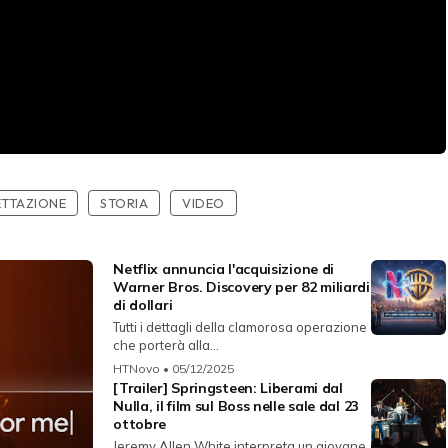
TTAZIONE
STORIA
VIDEO
Netflix annuncia l'acquisizione di
Warner Bros. Discovery per 82 miliardi
di dollari
Tutti i dettagli della clamorosa operazione
che porterà alla...
HTNovo
• 05/12/2025
[Trailer] Springsteen: Liberami dal
Nulla, il film sul Boss nelle sale dal 23
ottobre
Jeremy Allen White interpreta un giovane