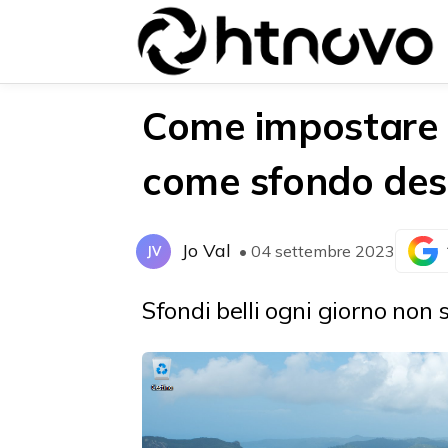
Come impostare l
come sfondo des
{{POSTS[0].LABEL}}
{{POSTS[0].LABEL}}
{{posts[0].title}}
{{posts[0].title}}
Jo Val
• 04 settembre 2023
JV
Sfondi belli ogni giorno non 