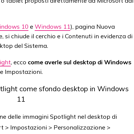
C o tablet proposti direttamente da Microsoft dal
ndows 10
e
Windows 11
), pagina Nuova
, si chiude il cerchio e i Contenuti in evidenza di
ktop del Sistema.
ight
, ecco
come
averle sul desktop di Windows
le Impostazioni.
otlight come sfondo desktop in Windows
11
one delle immagini Spotlight nel desktop di
rt > Impostazioni > Personalizzazione >