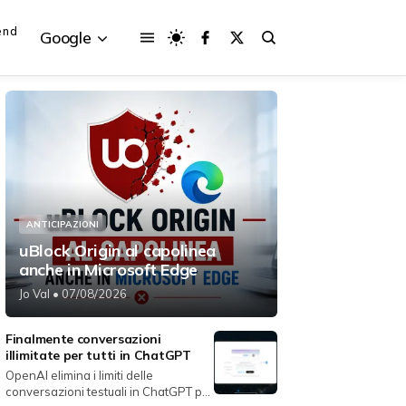
end
Google
{{POSTS[3].LABEL}}
{{POSTS[3].LABEL}}
{{posts[3].title}}
{{posts[3].title}}
ANTICIPAZIONI
uBlock Origin al capolinea
anche in Microsoft Edge
Jo Val
• 07/08/2026
Finalmente conversazioni
illimitate per tutti in ChatGPT
OpenAI elimina i limiti delle
conversazioni testuali in ChatGPT per