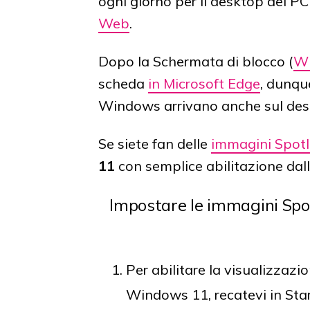
ogni giorno per il desktop del P
Web
.
Dopo la Schermata di blocco (
Wi
scheda
in Microsoft Edge
, dunque
Windows arrivano anche sul des
Se siete fan delle
immagini Spotl
11
con semplice abilitazione dal
Impostare le immagini Sp
Per abilitare la visualizzazi
Windows 11, recatevi in Sta