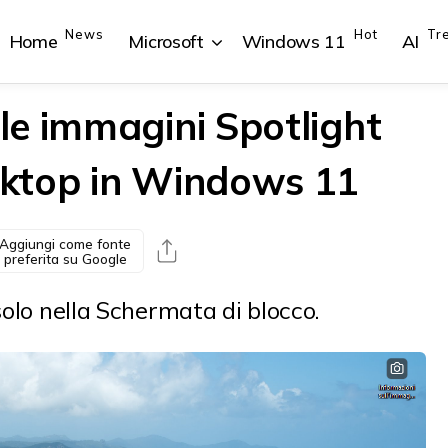
News
Hot
Tr
Home
Microsoft
Windows 11
AI
e immagini Spotlight
ktop in Windows 11
{{POSTS[1].LABEL}}
{{POSTS[1].LABEL}}
{{POSTS[2].LABEL}}
{{POSTS[2].LABEL}}
{{posts[1].title}}
{{posts[1].title}}
{{posts[2].title}}
{{posts[2].title}}
Aggiungi come fonte
preferita su Google
solo nella Schermata di blocco.