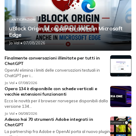
ANTICIPAZIONI
uBlock Origin al capolinea anche in Microsoft
Edge
Jo Val
• 07/08/2026
Finalmente conversazioni illimitate per tutti in
ChatGPT
OpenAI elimina i limiti delle conversazioni testuali in
ChatGPT per i...
Jo Val
• 07/08/2026
Opera 134 è disponibile con schede verticali e
vecchie estensioni funzionanti
Ecco le novità per il browser norvegese disponibili dalla
versione 134...
Jo Val
• 06/08/2026
Adesso hai 70 strumenti Adobe integrati in
ChatGPT
La partnership fra Adobe e OpenAI porta al nuovo plugin