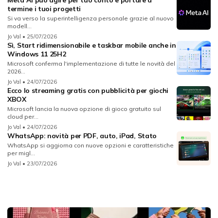
Meta AI può agire per tuo conto e portare a
termine i tuoi progetti
Si va verso la superintelligenza personale grazie al nuovo
modell...
Jo Val
• 25/07/2026
Sì, Start ridimensionabile e taskbar mobile anche in
Windows 11 25H2
Microsoft conferma l'implementazione di tutte le novità del
2026...
Jo Val
• 24/07/2026
Ecco lo streaming gratis con pubblicità per giochi
XBOX
Microsoft lancia la nuova opzione di gioco gratuito sul
cloud per...
Jo Val
• 24/07/2026
WhatsApp: novità per PDF, auto, iPad, Stato
WhatsApp si aggiorna con nuove opzioni e caratteristiche
per migl...
Jo Val
• 23/07/2026