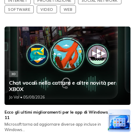
INTERNET
PROGETTAZIONE
SOCIAL NETWORK
SOFTWARE
VIDEO
WEB
3D
Chat vocali nella catture e altre novità per
XBOX
Jo Val
• 05/08/2026
Ecco gli ultimi miglioramenti per le app di Windows
11
Microsoft torna ad aggiornare diverse app incluse in
Windows...