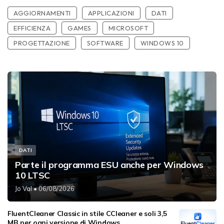
AGGIORNAMENTI
APPLICAZIONI
DATI
EFFICIENZA
GAMES
MICROSOFT
PROGETTAZIONE
SOFTWARE
WINDOWS 10
DATI
Parte il programma ESU anche per Windows
10 LTSC
Jo Val
• 06/08/2026
FluentCleaner Classic in stile CCleaner e soli 3,5
MB per ogni versione di Windows