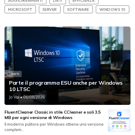
AGGIORNAMENTI
DATI
EFFICIENZA
MICROSOFT
SERVER
SOFTWARE
WINDOWS 10
DATI
Parte il programma ESU anche per Windows
10 LTSC
Jo Val
• 06/08/2026
FluentCleaner Classic in stile CCleaner e soli 3,5
MB per ogni versione di Windows
Il moderno pulitore per Windows ottiene una versione
complem...