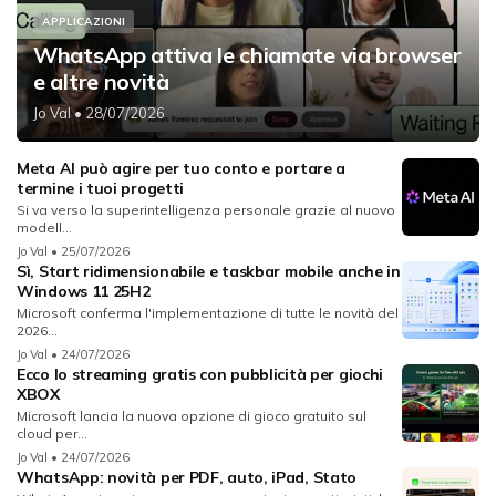
APPLICAZIONI
WhatsApp attiva le chiamate via browser
e altre novità
Jo Val
• 28/07/2026
Meta AI può agire per tuo conto e portare a
termine i tuoi progetti
Si va verso la superintelligenza personale grazie al nuovo
modell...
Jo Val
• 25/07/2026
Sì, Start ridimensionabile e taskbar mobile anche in
Windows 11 25H2
Microsoft conferma l'implementazione di tutte le novità del
2026...
Jo Val
• 24/07/2026
Ecco lo streaming gratis con pubblicità per giochi
XBOX
Microsoft lancia la nuova opzione di gioco gratuito sul
cloud per...
Jo Val
• 24/07/2026
WhatsApp: novità per PDF, auto, iPad, Stato