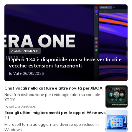
AGGIORNAMENTI
Opera 134 è disponibile con schede verticali e
vecchie estensioni funzionanti
Jo Val
• 06/08/2026
Chat vocali nella catture e altre novità per XBOX
Novità in distribuzione per i videogiocatori su console
XBOX...
Jo Val
• 05/08/2026
Ecco gli ultimi miglioramenti per le app di Windows
11
Microsoft torna ad aggiornare diverse app incluse in
Windows...