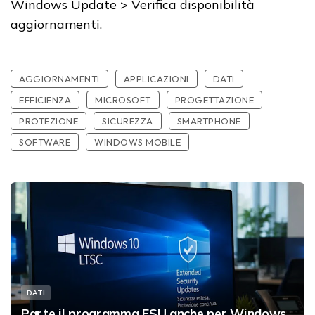
Windows Update > Verifica disponibilità
aggiornamenti.
AGGIORNAMENTI
APPLICAZIONI
DATI
EFFICIENZA
MICROSOFT
PROGETTAZIONE
PROTEZIONE
SICUREZZA
SMARTPHONE
SOFTWARE
WINDOWS MOBILE
DATI
Parte il programma ESU anche per Windows