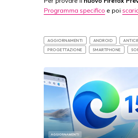
Per provare il
nuovo Firefox Pre
Programma specifico
e poi
scari
AGGIORNAMENTI
ANDROID
ANTICI
PROGETTAZIONE
SMARTPHONE
SO
AGGIORNAMENTI