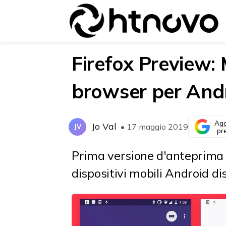
Firefox Preview: 
browser per And
{{POSTS[0].LABEL}}
{{POSTS[0].LABEL}}
{{posts[0].title}}
{{posts[0].title}}
Agg
Jo Val
• 17 maggio 2019
JV
pr
Prima versione d'anteprima 
dispositivi mobili Android di