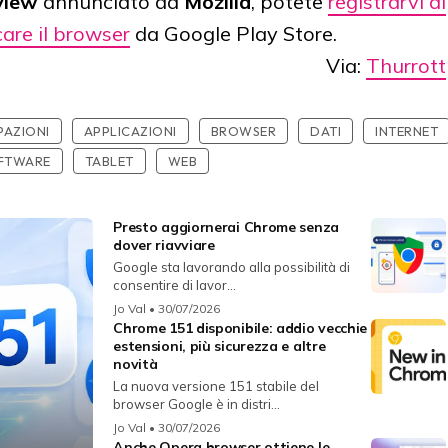
view
annunciato da
Mozilla
, potete
registrarvi al
care il browser
da Google Play Store.
Via:
Thurrott
PAZIONI
APPLICAZIONI
BROWSER
DATI
INTERNET
FTWARE
TABLET
WEB
Presto aggiornerai Chrome senza
dover riavviare
Google sta lavorando alla possibilità di
consentire di lavor...
Jo Val
• 30/07/2026
Chrome 151 disponibile: addio vecchie
estensioni, più sicurezza e altre
novità
La nuova versione 151 stabile del
browser Google è in distri...
Jo Val
• 30/07/2026
Anche Opera browser ottiene le