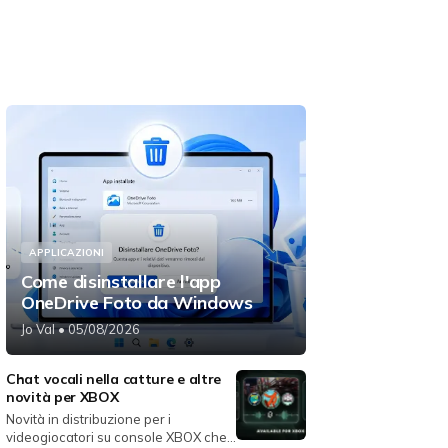
APPLICAZIONI
Come disinstallare l'app
OneDrive Foto da Windows
Jo Val
• 05/08/2026
Chat vocali nella catture e altre
novità per XBOX
Novità in distribuzione per i
videogiocatori su console XBOX che