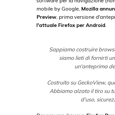
software per la navigazione (no
mobile by Google,
Mozilla annun
Preview
, prima versione d'ante
l'attuale Firefox per Android
.
Sappiamo costruire browse
siamo lieti di fornirti 
un'anteprima de
Costruito su GeckoView, que
Abbiamo alzato il tiro su tut
d'uso, sicurezz