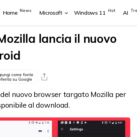
News
Hot
Tr
Home
Microsoft
Windows 11
AI
Mozilla lancia il nuovo
roid
{{POSTS[1].LABEL}}
{{POSTS[1].LABEL}}
{{POSTS[2].LABEL}}
{{POSTS[2].LABEL}}
{{posts[1].title}}
{{posts[1].title}}
{{posts[2].title}}
{{posts[2].title}}
iungi come fonte
eferita su Google
del nuovo browser targato Mozilla per
sponibile al download.