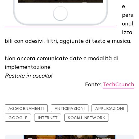
e
pers
onal
izza
bili con adesivi, filtri, aggiunte di testo e musica.
Non ancora comunicate date e modalità di
implementazione.
Restate in ascolto!
Fonte:
TechCrunch
AGGIORNAMENTI
ANTICIPAZIONI
APPLICAZIONI
GOOGLE
INTERNET
SOCIAL NETWORK