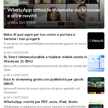
APPLICAZIONI
WhatsApp attiva le chiamate via browser
e altre novità
Jo Val
• 28/07/2026
Meta AI può agire per tuo conto e portare a
termine i tuoi progetti
Si va verso la superintelligenza personale grazie al nuovo
modell...
Jo Val
• 25/07/2026
Sì, Start ridimensionabile e taskbar mobile anche in
Windows 11 25H2
Microsoft conferma l'implementazione di tutte le novità del
2026...
Jo Val
• 24/07/2026
Ecco lo streaming gratis con pubblicità per giochi
XBOX
Microsoft lancia la nuova opzione di gioco gratuito sul
cloud per...
Jo Val
• 24/07/2026
WhatsApp: novità per PDF, auto, iPad, Stato
WhatsApp si aggiorna con nuove opzioni e caratteristiche