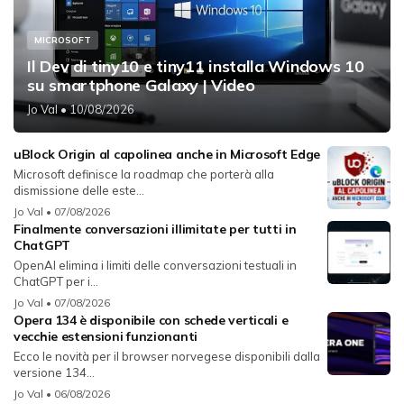
MICROSOFT
Il Dev di tiny10 e tiny11 installa Windows 10
su smartphone Galaxy | Video
Jo Val
• 10/08/2026
uBlock Origin al capolinea anche in Microsoft Edge
Microsoft definisce la roadmap che porterà alla
dismissione delle este...
Jo Val
• 07/08/2026
Finalmente conversazioni illimitate per tutti in
ChatGPT
OpenAI elimina i limiti delle conversazioni testuali in
ChatGPT per i...
Jo Val
• 07/08/2026
Opera 134 è disponibile con schede verticali e
vecchie estensioni funzionanti
Ecco le novità per il browser norvegese disponibili dalla
versione 134...
Jo Val
• 06/08/2026