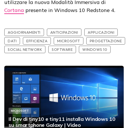
utilizzare la nuova Modalità Immersiva di
Cortana
presente in Windows 10 Redstone 4.
AGGIORNAMENTI
ANTICIPAZIONI
APPLICAZIONI
DATI
EFFICIENZA
MICROSOFT
PROGETTAZIONE
SOCIAL NETWORK
SOFTWARE
WINDOWS 10
MICROSOFT
Il Dev di tiny10 e tiny11 installa Windows 10
su smartphone Galaxy | Video