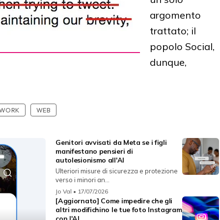
argomento
trattato; il
popolo Social,
dunque,
TWORK
WEB
Genitori avvisati da Meta se i figli
manifestano pensieri di
autolesionismo all'AI
Ulteriori misure di sicurezza e protezione
verso i minori an...
Jo Val
• 17/07/2026
[Aggiornato] Come impedire che gli
altri modifichino le tue foto Instagram
con l'AI