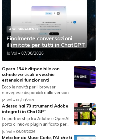
AGGIORNAMENTI
Finalmente conversazioni
illimitate per tutti in ChatGPT
Jo Val
• 07/08/2026
Opera 134 è disponibile con
schede verticali e vecchie
estensioni funzionanti
Ecco le novità per il browser
norvegese disponibili dalla versione
134...
Jo Val
• 06/08/2026
Adesso hai 70 strumenti Adobe
integrati in ChatGPT
La partnership fra Adobe e OpenAI
porta al nuovo plugin unificato per...
Jo Val
• 06/08/2026
Meta lancia Muse Code, l'AI che ti