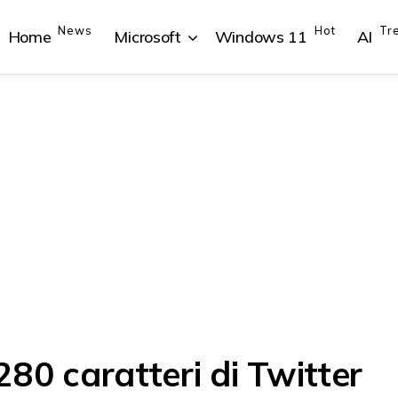
News
Hot
Tr
Home
Microsoft
Windows 11
AI
{{POSTS[1].LABEL}}
{{POSTS[1].LABEL}}
{{POSTS[2].LABEL}}
{{POSTS[2].LABEL}}
{{posts[1].title}}
{{posts[1].title}}
{{posts[2].title}}
{{posts[2].title}}
 280 caratteri di Twitter