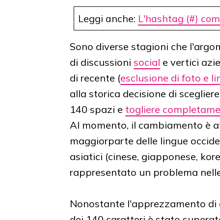
Leggi anche:
L'hashtag (#) comp
Sono diverse stagioni che l'argom
di discussioni
social
e vertici azi
di recente (
esclusione di foto e l
alla storica decisione di sceglier
140 spazi e
togliere completame
Al momento, il cambiamento è at
maggiorparte delle lingue occiden
asiatici (cinese, giapponese, kor
rappresentato un problema nelle 
Nonostante l'apprezzamento di cu
dei 140 caratteri è stato superato