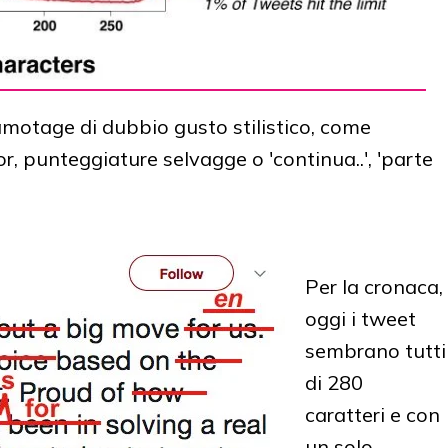
camotage di dubbio gusto stilistico, come
or, punteggiature selvagge o 'continua..', 'parte
Per la cronaca,
oggi i tweet
sembrano tutti
di 280
caratteri e con
un solo