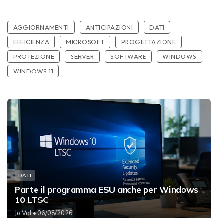
AGGIORNAMENTI
ANTICIPAZIONI
DATI
EFFICIENZA
MICROSOFT
PROGETTAZIONE
PROTEZIONE
SERVER
SOFTWARE
WINDOWS
WINDOWS 11
DATI
Parte il programma ESU anche per Windows
10 LTSC
Jo Val
• 06/08/2026