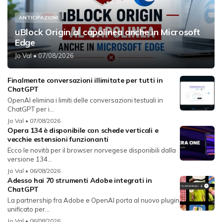
ANTICIPAZIONI
uBlock Origin al capolinea anche in Microsoft
Edge
Jo Val
• 07/08/2026
Finalmente conversazioni illimitate per tutti in
ChatGPT
OpenAI elimina i limiti delle conversazioni testuali in
ChatGPT per i...
Jo Val
• 07/08/2026
Opera 134 è disponibile con schede verticali e
vecchie estensioni funzionanti
Ecco le novità per il browser norvegese disponibili dalla
versione 134...
Jo Val
• 06/08/2026
Adesso hai 70 strumenti Adobe integrati in
ChatGPT
La partnership fra Adobe e OpenAI porta al nuovo plugin
unificato per...
Jo Val
• 06/08/2026