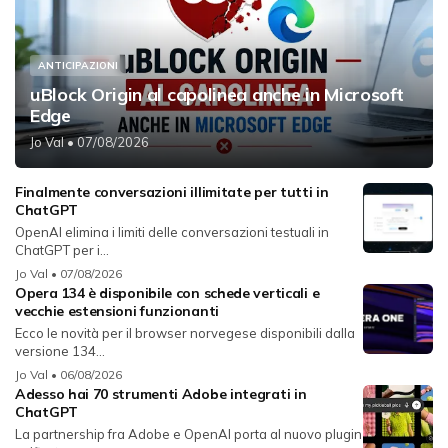
ANTICIPAZIONI
uBlock Origin al capolinea anche in Microsoft
Edge
Jo Val
• 07/08/2026
Finalmente conversazioni illimitate per tutti in
ChatGPT
OpenAI elimina i limiti delle conversazioni testuali in
ChatGPT per i...
Jo Val
• 07/08/2026
Opera 134 è disponibile con schede verticali e
vecchie estensioni funzionanti
Ecco le novità per il browser norvegese disponibili dalla
versione 134...
Jo Val
• 06/08/2026
Adesso hai 70 strumenti Adobe integrati in
ChatGPT
La partnership fra Adobe e OpenAI porta al nuovo plugin