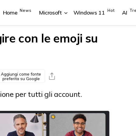
News
Hot
Tr
Home
Microsoft
Windows 11
AI
re con le emoji su
{{POSTS[1].LABEL}}
{{POSTS[1].LABEL}}
{{POSTS[2].LABEL}}
{{POSTS[2].LABEL}}
{{posts[1].title}}
{{posts[1].title}}
{{posts[2].title}}
{{posts[2].title}}
Aggiungi come fonte
preferita su Google
one per tutti gli account.