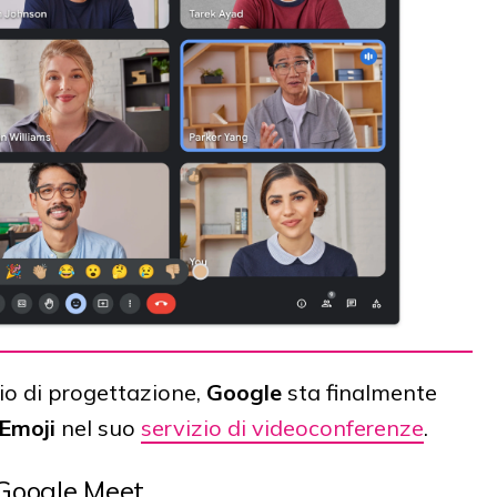
o di progettazione,
Google
sta finalmente
Emoji
nel suo
servizio di videoconferenze
.
 Google Meet