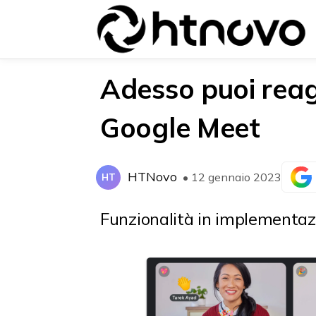
Adesso puoi reagi
Google Meet
{{POSTS[0].LABEL}}
{{POSTS[0].LABEL}}
{{posts[0].title}}
{{posts[0].title}}
HTNovo
• 12 gennaio 2023
HT
Funzionalità in implementazi