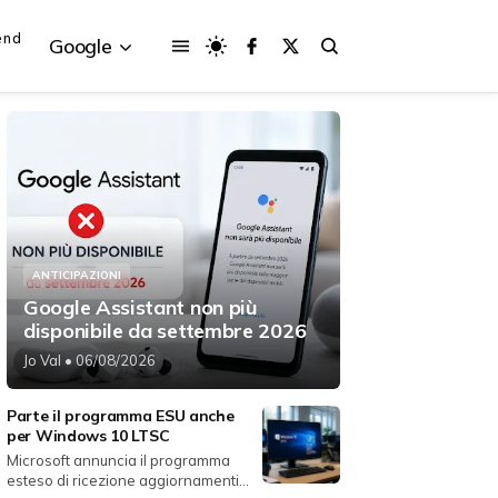
end
Google
{{POSTS[3].LABEL}}
{{POSTS[3].LABEL}}
{{posts[3].title}}
{{posts[3].title}}
ANTICIPAZIONI
Google Assistant non più
disponibile da settembre 2026
Jo Val
• 06/08/2026
Parte il programma ESU anche
per Windows 10 LTSC
Microsoft annuncia il programma
esteso di ricezione aggiornamenti