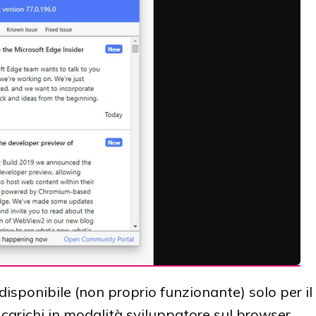
isponibile (non proprio funzionante) solo per il
carichi in modalità sviluppatore sul browser