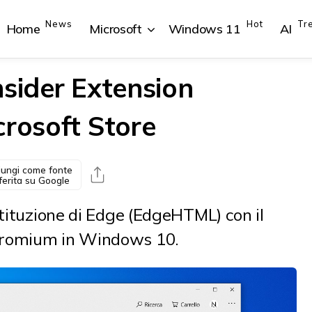
News
Hot
Tr
Home
Microsoft
Windows 11
AI
nsider Extension
crosoft Store
{{POSTS[1].LABEL}}
{{POSTS[1].LABEL}}
{{POSTS[2].LABEL}}
{{POSTS[2].LABEL}}
{{posts[1].title}}
{{posts[1].title}}
{{posts[2].title}}
{{posts[2].title}}
ungi come fonte
ferita su Google
stituzione di Edge (EdgeHTML) con il
hromium in Windows 10.