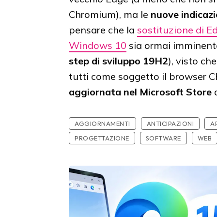
Chromium), ma le
nuove indicazi
pensare che la
sostituzione di 
Windows 10
sia ormai imminente
step di sviluppo 19H2
), visto ch
tutti come soggetto il browser C
aggiornata nel Microsoft Store
AGGIORNAMENTI
ANTICIPAZIONI
A
PROGETTAZIONE
SOFTWARE
WEB