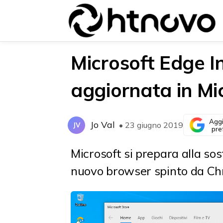
Microsoft Edge I
aggiornata in Mi
{{POSTS[0].LABEL}}
{{POSTS[0].LABEL}}
{{posts[0].title}}
{{posts[0].title}}
Aggi
Jo Val
• 23 giugno 2019
JV
pre
Microsoft si prepara alla so
nuovo browser spinto da C