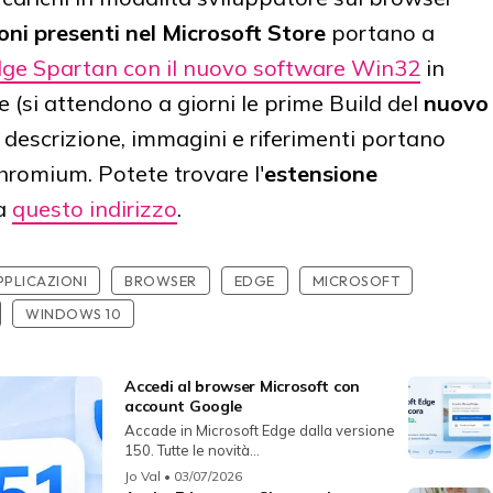
oni presenti nel Microsoft Store
portano a
Edge Spartan con il nuovo software Win32
in
 (si attendono a giorni le prime Build del
nuovo
e descrizione, immagini e riferimenti portano
hromium. Potete trovare l'
estensione
a
questo indirizzo
.
PPLICAZIONI
BROWSER
EDGE
MICROSOFT
WINDOWS 10
Accedi al browser Microsoft con
account Google
Accade in Microsoft Edge dalla versione
150. Tutte le novità...
Jo Val
• 03/07/2026