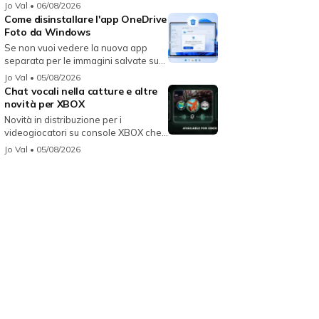
per...
Jo Val
• 06/08/2026
Come disinstallare l'app OneDrive
Foto da Windows
Se non vuoi vedere la nuova app
separata per le immagini salvate su
On...
Jo Val
• 05/08/2026
Chat vocali nella catture e altre
novità per XBOX
Novità in distribuzione per i
videogiocatori su console XBOX che
migli...
Jo Val
• 05/08/2026