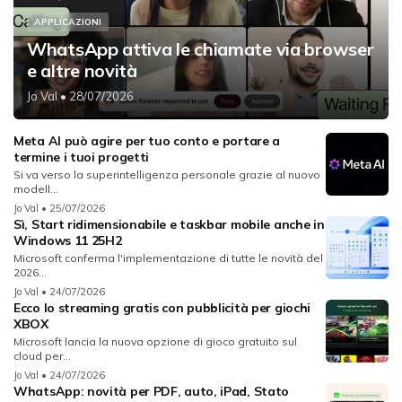
APPLICAZIONI
WhatsApp attiva le chiamate via browser
e altre novità
Jo Val
• 28/07/2026
Meta AI può agire per tuo conto e portare a
termine i tuoi progetti
Si va verso la superintelligenza personale grazie al nuovo
modell...
Jo Val
• 25/07/2026
Sì, Start ridimensionabile e taskbar mobile anche in
Windows 11 25H2
Microsoft conferma l'implementazione di tutte le novità del
2026...
Jo Val
• 24/07/2026
Ecco lo streaming gratis con pubblicità per giochi
XBOX
Microsoft lancia la nuova opzione di gioco gratuito sul
cloud per...
Jo Val
• 24/07/2026
WhatsApp: novità per PDF, auto, iPad, Stato