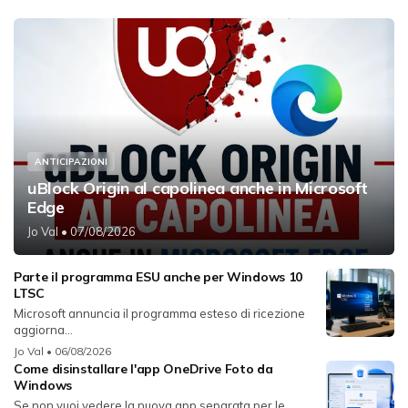
ANTICIPAZIONI
uBlock Origin al capolinea anche in Microsoft
Edge
Jo Val
• 07/08/2026
Parte il programma ESU anche per Windows 10
LTSC
Microsoft annuncia il programma esteso di ricezione
aggiorna...
Jo Val
• 06/08/2026
Come disinstallare l'app OneDrive Foto da
Windows
Se non vuoi vedere la nuova app separata per le