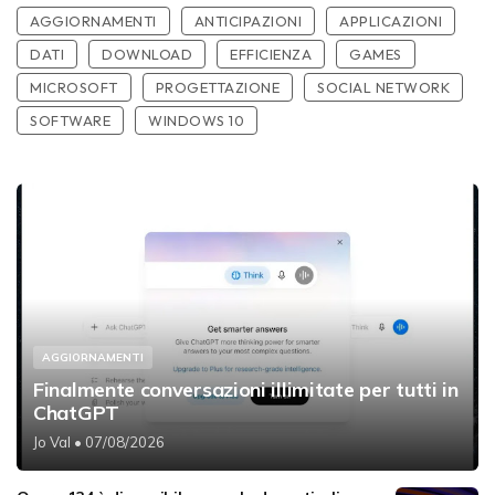
AGGIORNAMENTI
ANTICIPAZIONI
APPLICAZIONI
DATI
DOWNLOAD
EFFICIENZA
GAMES
MICROSOFT
PROGETTAZIONE
SOCIAL NETWORK
SOFTWARE
WINDOWS 10
AGGIORNAMENTI
Finalmente conversazioni illimitate per tutti in
ChatGPT
Jo Val
• 07/08/2026