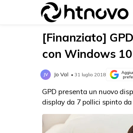
[Finanziato] GPD
con Windows 10 
{{POSTS[0].LABEL}}
{{POSTS[0].LABEL}}
{{posts[0].title}}
{{posts[0].title}}
Aggiu
Jo Val
• 31 luglio 2018
JV
prefe
GPD presenta un nuovo dispos
display da 7 pollici spinto 