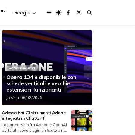
end
Google
{{POSTS[3].LABEL}}
{{POSTS[3].LABEL}}
AGGIORNAMENTI
{{posts[3].title}}
{{posts[3].title}}
Opera 134 è disponibile con
schede verticali e vecchie
estensioni funzionanti
Jo Val
• 06/08/2026
Adesso hai 70 strumenti Adobe
integrati in ChatGPT
La partnership fra Adobe e OpenAI
porta al nuovo plugin unificato per...