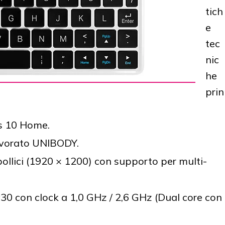
tich
e
tec
nic
he
prin
s 10 Home.
lavorato UNIBODY.
pollici (1920 × 1200) con supporto per multi-
30 con clock a 1,0 GHz / 2,6 GHz (Dual core con