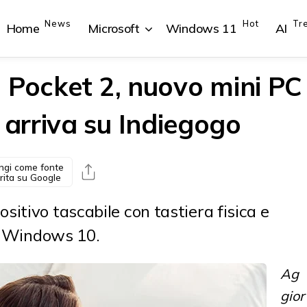
News
Hot
Tr
Home
Microsoft
Windows 11
AI
 Pocket 2, nuovo mini PC
arriva su Indiegogo
{{POSTS[1].LABEL}}
{{POSTS[1].LABEL}}
{{POSTS[2].LABEL}}
{{POSTS[2].LABEL}}
{{posts[1].title}}
{{posts[1].title}}
{{posts[2].title}}
{{posts[2].title}}
ngi come fonte
rita su Google
itivo tascabile con tastiera fisica e
da Windows 10.
Ag
gior