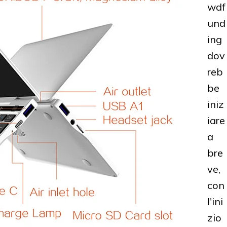
wdf
und
ing
dov
reb
be
iniz
iare
a
bre
ve,
con
l'ini
zio