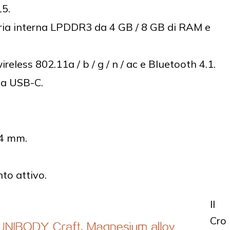
15.
ia interna LPDDR3 da 4 GB / 8 GB di RAM e
reless 802.11a / b / g / n / ac e Bluetooth 4.1.
ta USB-C.
14 mm.
to attivo.
Il
Cro