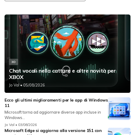
3D
Chat vocali nella catture e altre novità per
XBOX
Jo Val
• 05/08/2026
Ecco gli ultimi miglioramenti per le app di Windows
11
Microsoft torna ad aggiornare diverse app incluse in
Windows...
Jo Val
• 03/08/2026
Microsoft Edge si aggiorna alla versione 151 con