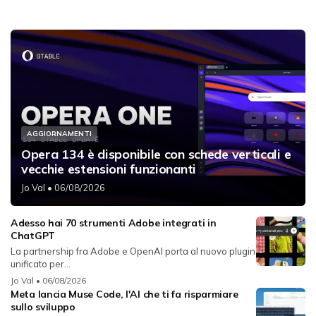
AGGIORNAMENTI
Opera 134 è disponibile con schede verticali e
vecchie estensioni funzionanti
Jo Val
• 06/08/2026
Adesso hai 70 strumenti Adobe integrati in
ChatGPT
La partnership fra Adobe e OpenAI porta al nuovo plugin
unificato per...
Jo Val
• 06/08/2026
Meta lancia Muse Code, l'AI che ti fa risparmiare
sullo sviluppo