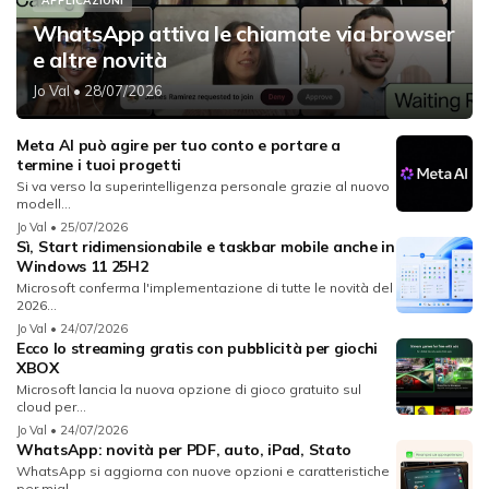
APPLICAZIONI
WhatsApp attiva le chiamate via browser
e altre novità
Jo Val
• 28/07/2026
Meta AI può agire per tuo conto e portare a
termine i tuoi progetti
Si va verso la superintelligenza personale grazie al nuovo
modell...
Jo Val
• 25/07/2026
Sì, Start ridimensionabile e taskbar mobile anche in
Windows 11 25H2
Microsoft conferma l'implementazione di tutte le novità del
2026...
Jo Val
• 24/07/2026
Ecco lo streaming gratis con pubblicità per giochi
XBOX
Microsoft lancia la nuova opzione di gioco gratuito sul
cloud per...
Jo Val
• 24/07/2026
WhatsApp: novità per PDF, auto, iPad, Stato
WhatsApp si aggiorna con nuove opzioni e caratteristiche
per migl...