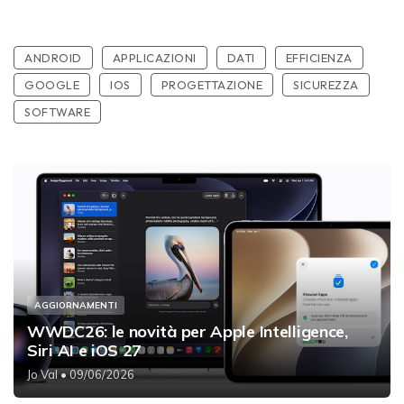
ANDROID
APPLICAZIONI
DATI
EFFICIENZA
GOOGLE
IOS
PROGETTAZIONE
SICUREZZA
SOFTWARE
AGGIORNAMENTI
WWDC26: le novità per Apple Intelligence,
Siri AI e iOS 27
Jo Val
• 09/06/2026