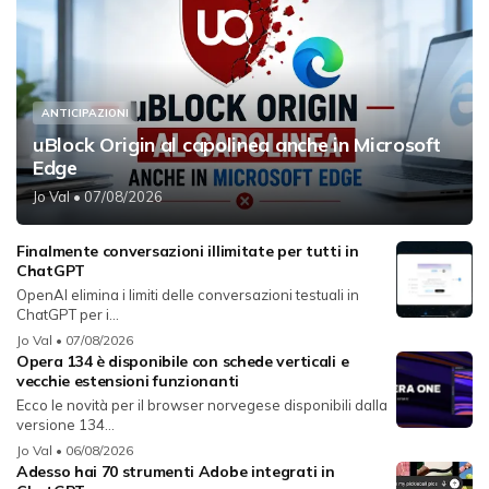
ANTICIPAZIONI
uBlock Origin al capolinea anche in Microsoft
Edge
Jo Val
• 07/08/2026
Finalmente conversazioni illimitate per tutti in
ChatGPT
OpenAI elimina i limiti delle conversazioni testuali in
ChatGPT per i...
Jo Val
• 07/08/2026
Opera 134 è disponibile con schede verticali e
vecchie estensioni funzionanti
Ecco le novità per il browser norvegese disponibili dalla
versione 134...
Jo Val
• 06/08/2026
Adesso hai 70 strumenti Adobe integrati in