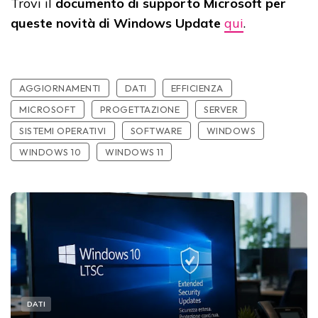
Trovi il
documento di supporto Microsoft per
queste novità di Windows Update
qui
.
AGGIORNAMENTI
DATI
EFFICIENZA
MICROSOFT
PROGETTAZIONE
SERVER
SISTEMI OPERATIVI
SOFTWARE
WINDOWS
WINDOWS 10
WINDOWS 11
DATI