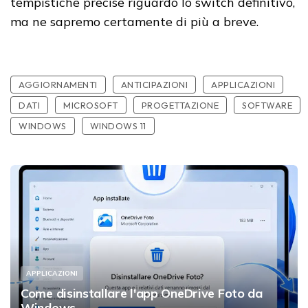
tempistiche precise riguardo lo switch definitivo,
ma ne sapremo certamente di più a breve.
AGGIORNAMENTI
ANTICIPAZIONI
APPLICAZIONI
DATI
MICROSOFT
PROGETTAZIONE
SOFTWARE
WINDOWS
WINDOWS 11
APPLICAZIONI
Come disinstallare l'app OneDrive Foto da
Windows