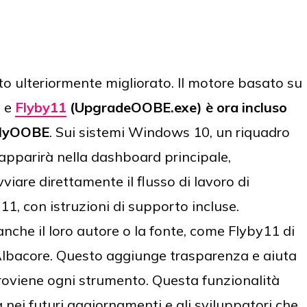
ato ulteriormente migliorato. Il motore basato su
o e
Flyby11
(UpgradeOOBE.exe) è ora incluso
 FlyOOBE
. Sui sistemi Windows 10, un riquadro
apparirà nella dashboard principale,
viare direttamente il flusso di lavoro di
, con istruzioni di supporto incluse.
nche il loro autore o la fonte, come Flyby11 di
Albacore. Questo aggiunge trasparenza e aiuta
proviene ogni strumento. Questa funzionalità
 nei futuri aggiornamenti e gli sviluppatori che