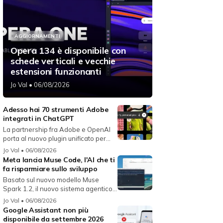
AGGIORNAMENTI
Opera 134 è disponibile con
schede verticali e vecchie
estensioni funzionanti
Jo Val
• 06/08/2026
Adesso hai 70 strumenti Adobe
integrati in ChatGPT
La partnership fra Adobe e OpenAI
porta al nuovo plugin unificato per...
Jo Val
• 06/08/2026
Meta lancia Muse Code, l'AI che ti
fa risparmiare sullo sviluppo
Basato sul nuovo modello Muse
Spark 1.2, il nuovo sistema agentico
fun...
Jo Val
• 06/08/2026
Google Assistant non più
disponibile da settembre 2026