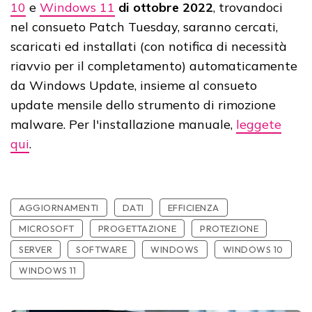
10
e
Windows 11
di ottobre 2022
, trovandoci
nel consueto Patch Tuesday, saranno cercati,
scaricati ed installati (con notifica di necessità
riavvio per il completamento) automaticamente
da Windows Update, insieme al consueto
update mensile dello strumento di rimozione
malware. Per l'installazione manuale,
leggete
qui
.
AGGIORNAMENTI
DATI
EFFICIENZA
MICROSOFT
PROGETTAZIONE
PROTEZIONE
SERVER
SOFTWARE
WINDOWS
WINDOWS 10
WINDOWS 11