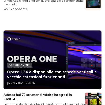
WhatsApp si aggiorna con nuove opzioni e caratteristiche
per migl...
Jo Val
• 23/07/2026
AGGIORNAMENTI
Opera 134 è disponibile con schede verticali e
vecchie estensioni funzionanti
Jo Val
• 06/08/2026
Adesso hai 70 strumenti Adobe integrati in
ChatGPT
La partnership fra Adobe e OpenAI porta al nuovo plugin