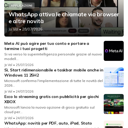
APPLICAZIONI
WhatsApp attiva le chiamate via browser
e altre novità
Jo Val
• 28/07/2026
Meta AI può agire per tuo conto e portare a
termine i tuoi progetti
Si va verso la superintelligenza personale grazie al nuovo
modell...
Jo Val
• 25/07/2026
Sì, Start ridimensionabile e taskbar mobile anche in
Windows 11 25H2
Microsoft conferma l'implementazione di tutte le novità del
2026...
Jo Val
• 24/07/2026
Ecco lo streaming gratis con pubblicità per giochi
XBOX
Microsoft lancia la nuova opzione di gioco gratuito sul
cloud per...
Jo Val
• 24/07/2026
WhatsApp: novità per PDF, auto, iPad, Stato