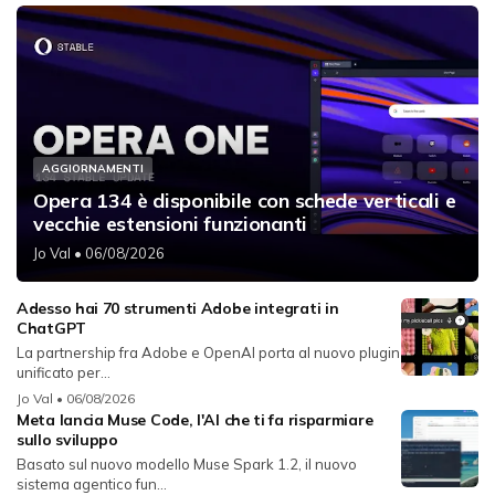
AGGIORNAMENTI
Opera 134 è disponibile con schede verticali e
vecchie estensioni funzionanti
Jo Val
• 06/08/2026
Adesso hai 70 strumenti Adobe integrati in
ChatGPT
La partnership fra Adobe e OpenAI porta al nuovo plugin
unificato per...
Jo Val
• 06/08/2026
Meta lancia Muse Code, l'AI che ti fa risparmiare
sullo sviluppo
Basato sul nuovo modello Muse Spark 1.2, il nuovo
sistema agentico fun...