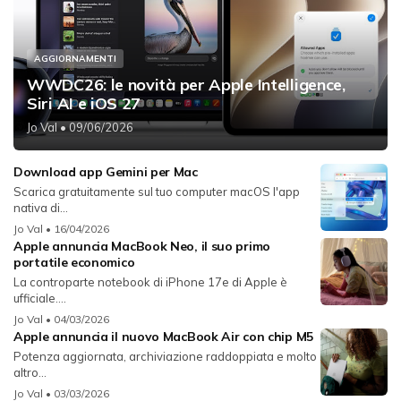
AGGIORNAMENTI
WWDC26: le novità per Apple Intelligence,
Siri AI e iOS 27
Jo Val
• 09/06/2026
Download app Gemini per Mac
Scarica gratuitamente sul tuo computer macOS l'app
nativa di...
Jo Val
• 16/04/2026
Apple annuncia MacBook Neo, il suo primo
portatile economico
La controparte notebook di iPhone 17e di Apple è
ufficiale....
Jo Val
• 04/03/2026
Apple annuncia il nuovo MacBook Air con chip M5
Potenza aggiornata, archiviazione raddoppiata e molto
altro...
Jo Val
• 03/03/2026