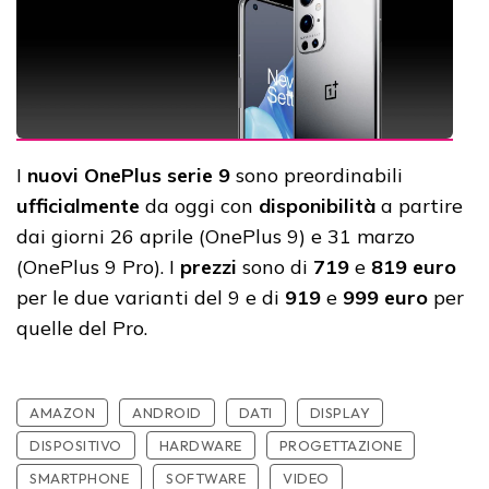
I
nuovi OnePlus serie 9
sono preordinabili
ufficialmente
da oggi con
disponibilità
a partire
dai giorni 26 aprile (OnePlus 9) e 31 marzo
(OnePlus 9 Pro). I
prezzi
sono di
719
e
819 euro
per le due varianti del 9 e di
919
e
999 euro
per
quelle del Pro.
AMAZON
ANDROID
DATI
DISPLAY
DISPOSITIVO
HARDWARE
PROGETTAZIONE
SMARTPHONE
SOFTWARE
VIDEO