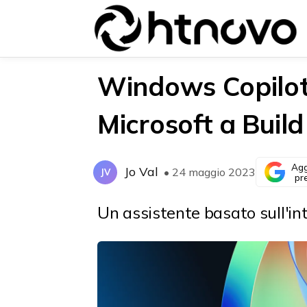
Windows Copilot e
Microsoft a Buil
{{POSTS[0].LABEL}}
{{POSTS[0].LABEL}}
{{posts[0].title}}
{{posts[0].title}}
Agg
Jo Val
• 24 maggio 2023
JV
pr
Un assistente basato sull'in