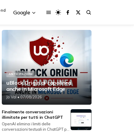
end
Google
{{POSTS[3].LABEL}}
{{POSTS[3].LABEL}}
{{posts[3].title}}
{{posts[3].title}}
ANTICIPAZIONI
uBlock Origin al capolinea
anche in Microsoft Edge
Jo Val
• 07/08/2026
Finalmente conversazioni
illimitate per tutti in ChatGPT
OpenAI elimina i limiti delle
conversazioni testuali in ChatGPT per