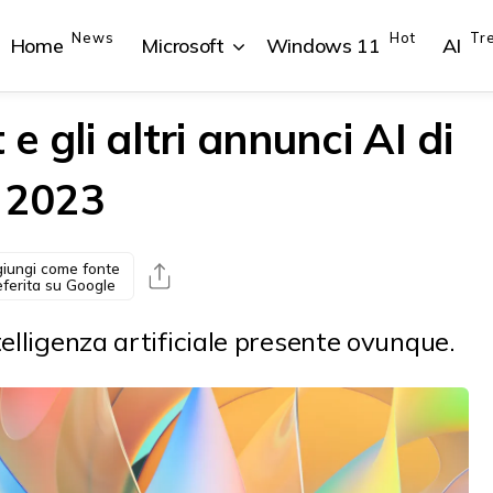
News
Hot
Tr
Home
Microsoft
Windows 11
AI
 gli altri annunci AI di
d 2023
{{POSTS[1].LABEL}}
{{POSTS[1].LABEL}}
{{POSTS[2].LABEL}}
{{POSTS[2].LABEL}}
{{posts[1].title}}
{{posts[1].title}}
{{posts[2].title}}
{{posts[2].title}}
iungi come fonte
eferita su Google
telligenza artificiale presente ovunque.