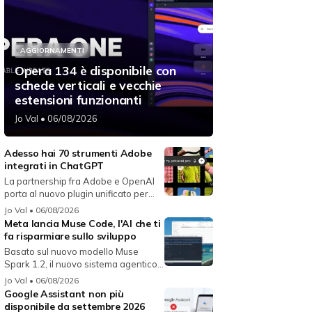
AGGIORNAMENTI
Opera 134 è disponibile con
schede verticali e vecchie
estensioni funzionanti
Jo Val
• 06/08/2026
Adesso hai 70 strumenti Adobe
integrati in ChatGPT
La partnership fra Adobe e OpenAI
porta al nuovo plugin unificato per...
Jo Val
• 06/08/2026
Meta lancia Muse Code, l'AI che ti
fa risparmiare sullo sviluppo
Basato sul nuovo modello Muse
Spark 1.2, il nuovo sistema agentico
fun...
Jo Val
• 06/08/2026
Google Assistant non più
disponibile da settembre 2026