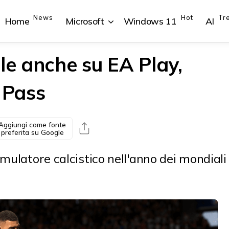
News
Hot
Tr
Home
Microsoft
Windows 11
AI
le anche su EA Play,
 Pass
{{POSTS[1].LABEL}}
{{POSTS[1].LABEL}}
{{POSTS[2].LABEL}}
{{POSTS[2].LABEL}}
{{posts[1].title}}
{{posts[1].title}}
{{posts[2].title}}
{{posts[2].title}}
Aggiungi come fonte
preferita su Google
mulatore calcistico nell'anno dei mondiali