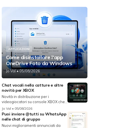
APPLICAZIONI
Come disinstallare l'app
OneDrive Foto da Windows
Jo Val
• 05/08/2026
Chat vocali nella catture e altre
novità per XBOX
Novità in distribuzione per i
videogiocatori su console XBOX che
migli...
Jo Val
• 05/08/2026
Puoi inviare @tutti su WhatsApp
nelle chat di gruppo
Nuovi miglioramenti annunciati da