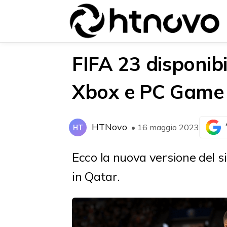
FIFA 23 disponibi
Xbox e PC Game
{{POSTS[0].LABEL}}
{{POSTS[0].LABEL}}
{{posts[0].title}}
{{posts[0].title}}
HTNovo
• 16 maggio 2023
HT
Ecco la nuova versione del si
in Qatar.