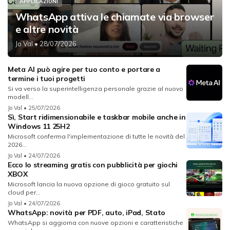
APPLICAZIONI
WhatsApp attiva le chiamate via browser
e altre novità
Jo Val
• 28/07/2026
Meta AI può agire per tuo conto e portare a
termine i tuoi progetti
Si va verso la superintelligenza personale grazie al nuovo
modell...
Jo Val
• 25/07/2026
Sì, Start ridimensionabile e taskbar mobile anche in
Windows 11 25H2
Microsoft conferma l'implementazione di tutte le novità del
2026...
Jo Val
• 24/07/2026
Ecco lo streaming gratis con pubblicità per giochi
XBOX
Microsoft lancia la nuova opzione di gioco gratuito sul
cloud per...
Jo Val
• 24/07/2026
WhatsApp: novità per PDF, auto, iPad, Stato
WhatsApp si aggiorna con nuove opzioni e caratteristiche