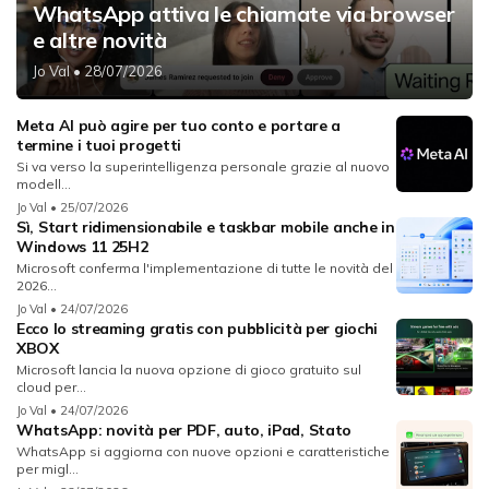
WhatsApp attiva le chiamate via browser
e altre novità
Jo Val
• 28/07/2026
Meta AI può agire per tuo conto e portare a
termine i tuoi progetti
Si va verso la superintelligenza personale grazie al nuovo
modell...
Jo Val
• 25/07/2026
Sì, Start ridimensionabile e taskbar mobile anche in
Windows 11 25H2
Microsoft conferma l'implementazione di tutte le novità del
2026...
Jo Val
• 24/07/2026
Ecco lo streaming gratis con pubblicità per giochi
XBOX
Microsoft lancia la nuova opzione di gioco gratuito sul
cloud per...
Jo Val
• 24/07/2026
WhatsApp: novità per PDF, auto, iPad, Stato
WhatsApp si aggiorna con nuove opzioni e caratteristiche
per migl...