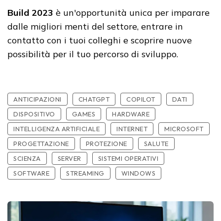
Build 2023
è un'opportunità unica per imparare
dalle migliori menti del settore, entrare in
contatto con i tuoi colleghi e scoprire nuove
possibilità per il tuo percorso di sviluppo.
ANTICIPAZIONI
CHATGPT
COPILOT
DATI
DISPOSITIVO
GAMES
HARDWARE
INTELLIGENZA ARTIFICIALE
INTERNET
MICROSOFT
PROGETTAZIONE
PROTEZIONE
SALUTE
SCIENZA
SERVER
SISTEMI OPERATIVI
SOFTWARE
STREAMING
WINDOWS