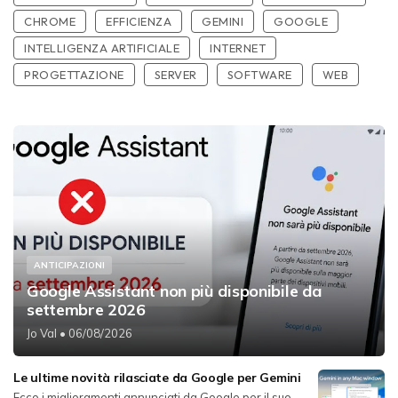
CHROME
EFFICIENZA
GEMINI
GOOGLE
INTELLIGENZA ARTIFICIALE
INTERNET
PROGETTAZIONE
SERVER
SOFTWARE
WEB
ANTICIPAZIONI
Google Assistant non più disponibile da
settembre 2026
Jo Val
• 06/08/2026
Le ultime novità rilasciate da Google per Gemini
Ecco i miglioramenti annunciati da Google per il suo