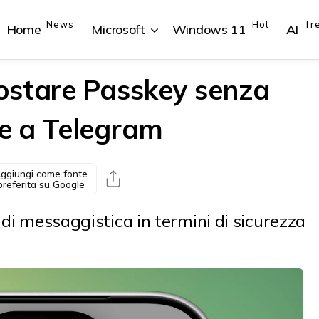
News
Hot
Tr
Home
Microsoft
Windows 11
AI
ostare Passkey senza
e a Telegram
{{POSTS[1].LABEL}}
{{POSTS[1].LABEL}}
{{POSTS[2].LABEL}}
{{POSTS[2].LABEL}}
{{posts[1].title}}
{{posts[1].title}}
{{posts[2].title}}
{{posts[2].title}}
ggiungi come fonte
preferita su Google
 di messaggistica in termini di sicurezza