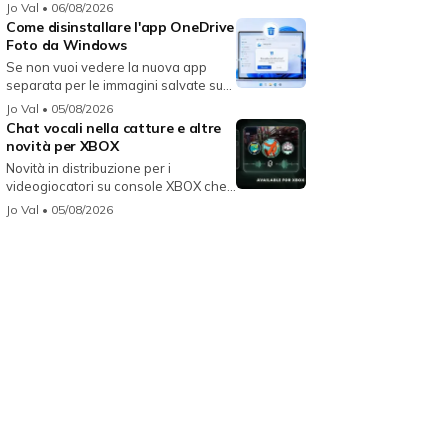
per...
Jo Val
• 06/08/2026
Come disinstallare l'app OneDrive
Foto da Windows
Se non vuoi vedere la nuova app
separata per le immagini salvate su
On...
Jo Val
• 05/08/2026
Chat vocali nella catture e altre
novità per XBOX
Novità in distribuzione per i
videogiocatori su console XBOX che
migli...
Jo Val
• 05/08/2026