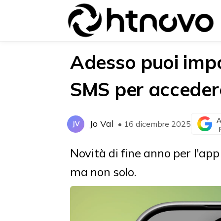
Adesso puoi imp
SMS per acceder
{{POSTS[0].LABEL}}
{{POSTS[0].LABEL}}
{{posts[0].title}}
{{posts[0].title}}
A
Jo Val
• 16 dicembre 2025
JV
Novità di fine anno per l'app
ma non solo.