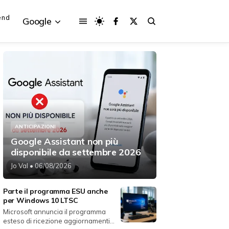
end
Google
{{POSTS[3].LABEL}}
{{POSTS[3].LABEL}}
{{posts[3].title}}
{{posts[3].title}}
ANTICIPAZIONI
Google Assistant non più
disponibile da settembre 2026
Jo Val
• 06/08/2026
Parte il programma ESU anche
per Windows 10 LTSC
Microsoft annuncia il programma
esteso di ricezione aggiornamenti