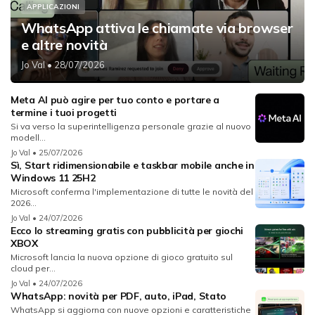
APPLICAZIONI
WhatsApp attiva le chiamate via browser
e altre novità
Jo Val
• 28/07/2026
Meta AI può agire per tuo conto e portare a
termine i tuoi progetti
Si va verso la superintelligenza personale grazie al nuovo
modell...
Jo Val
• 25/07/2026
Sì, Start ridimensionabile e taskbar mobile anche in
Windows 11 25H2
Microsoft conferma l'implementazione di tutte le novità del
2026...
Jo Val
• 24/07/2026
Ecco lo streaming gratis con pubblicità per giochi
XBOX
Microsoft lancia la nuova opzione di gioco gratuito sul
cloud per...
Jo Val
• 24/07/2026
WhatsApp: novità per PDF, auto, iPad, Stato
WhatsApp si aggiorna con nuove opzioni e caratteristiche