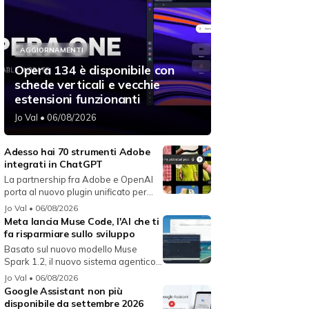
AGGIORNAMENTI
Opera 134 è disponibile con
schede verticali e vecchie
estensioni funzionanti
Jo Val
• 06/08/2026
Adesso hai 70 strumenti Adobe
integrati in ChatGPT
La partnership fra Adobe e OpenAI
porta al nuovo plugin unificato per...
Jo Val
• 06/08/2026
Meta lancia Muse Code, l'AI che ti
fa risparmiare sullo sviluppo
Basato sul nuovo modello Muse
Spark 1.2, il nuovo sistema agentico
fun...
Jo Val
• 06/08/2026
Google Assistant non più
disponibile da settembre 2026