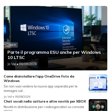
DATI
Parte il programma ESU anche per Windows
10 LTSC
Jo Val
• 06/08/2026
Come disinstallare l'app OneDrive Foto da
Windows
Se non vuoi vedere la nuova app separata per le
immagini sal...
Jo Val
• 05/08/2026
Chat vocali nella catture e altre novità per XBOX
Novità in distribuzione per i videogiocatori su console