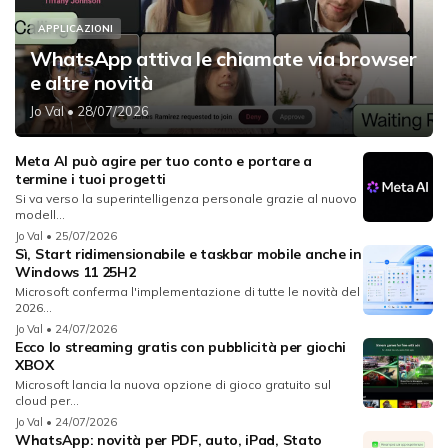
APPLICAZIONI
WhatsApp attiva le chiamate via browser
e altre novità
Jo Val
• 28/07/2026
Meta AI può agire per tuo conto e portare a
termine i tuoi progetti
Si va verso la superintelligenza personale grazie al nuovo
modell...
Jo Val
• 25/07/2026
Sì, Start ridimensionabile e taskbar mobile anche in
Windows 11 25H2
Microsoft conferma l'implementazione di tutte le novità del
2026...
Jo Val
• 24/07/2026
Ecco lo streaming gratis con pubblicità per giochi
XBOX
Microsoft lancia la nuova opzione di gioco gratuito sul
cloud per...
Jo Val
• 24/07/2026
WhatsApp: novità per PDF, auto, iPad, Stato