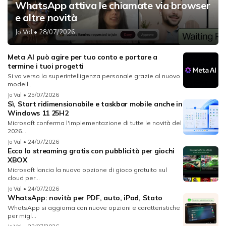
WhatsApp attiva le chiamate via browser
e altre novità
Jo Val
• 28/07/2026
Meta AI può agire per tuo conto e portare a
termine i tuoi progetti
Si va verso la superintelligenza personale grazie al nuovo
modell...
Jo Val
• 25/07/2026
Sì, Start ridimensionabile e taskbar mobile anche in
Windows 11 25H2
Microsoft conferma l'implementazione di tutte le novità del
2026...
Jo Val
• 24/07/2026
Ecco lo streaming gratis con pubblicità per giochi
XBOX
Microsoft lancia la nuova opzione di gioco gratuito sul
cloud per...
Jo Val
• 24/07/2026
WhatsApp: novità per PDF, auto, iPad, Stato
WhatsApp si aggiorna con nuove opzioni e caratteristiche
per migl...