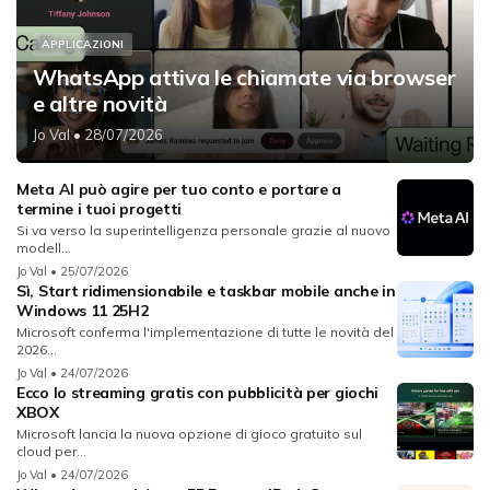
APPLICAZIONI
WhatsApp attiva le chiamate via browser
e altre novità
Jo Val
• 28/07/2026
Meta AI può agire per tuo conto e portare a
termine i tuoi progetti
Si va verso la superintelligenza personale grazie al nuovo
modell...
Jo Val
• 25/07/2026
Sì, Start ridimensionabile e taskbar mobile anche in
Windows 11 25H2
Microsoft conferma l'implementazione di tutte le novità del
2026...
Jo Val
• 24/07/2026
Ecco lo streaming gratis con pubblicità per giochi
XBOX
Microsoft lancia la nuova opzione di gioco gratuito sul
cloud per...
Jo Val
• 24/07/2026