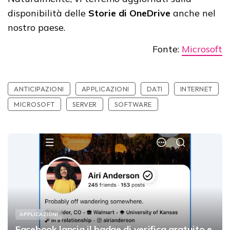
disponibilità delle
Storie di OneDrive
anche nel
nostro paese.
Fonte:
Microsoft
ANTICIPAZIONI
APPLICAZIONI
DATI
INTERNET
MICROSOFT
SERVER
SOFTWARE
APPLICAZIONI
Facebook lancia il badge di verifica gratuito e