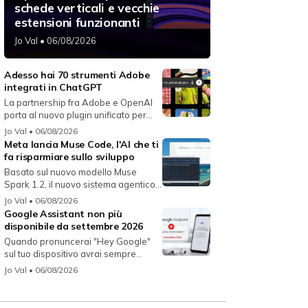
schede verticali e vecchie
estensioni funzionanti
Jo Val
• 06/08/2026
Adesso hai 70 strumenti Adobe
integrati in ChatGPT
La partnership fra Adobe e OpenAI
porta al nuovo plugin unificato per...
Jo Val
• 06/08/2026
Meta lancia Muse Code, l'AI che ti
fa risparmiare sullo sviluppo
Basato sul nuovo modello Muse
Spark 1.2, il nuovo sistema agentico
fun...
Jo Val
• 06/08/2026
Google Assistant non più
disponibile da settembre 2026
Quando pronuncerai "Hey Google"
sul tuo dispositivo avrai sempre
Gemin...
Jo Val
• 06/08/2026