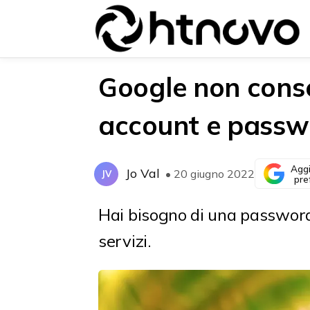
Google non conse
account e passwo
{{POSTS[0].LABEL}}
{{POSTS[0].LABEL}}
{{posts[0].title}}
{{posts[0].title}}
Aggi
Jo Val
• 20 giugno 2022
JV
pre
Hai bisogno di una password
servizi.