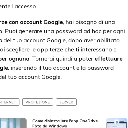
nte l'accesso.
erze con account Google
, hai bisogno di una
pp. Puoi generare una password ad hoc per ogni
a
del tuo account Google, dopo aver abilitato
oi scegliere le app terze che ti interessano e
 per ognuna
. Tornerai quindi a poter
effettuare
ogle
, inserendo il tuo account e la password
del tuo account Google.
INTERNET
PROTEZIONE
SERVER
Come disinstallare l'app OneDrive
Foto da Windows