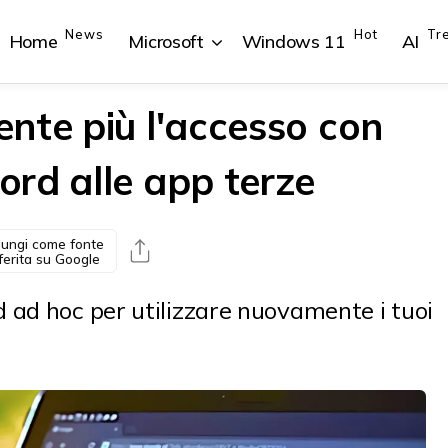
News
Hot
Tr
Home
Microsoft
Windows 11
AI
nte più l'accesso con
rd alle app terze
{{POSTS[1].LABEL}}
{{POSTS[1].LABEL}}
{{POSTS[2].LABEL}}
{{POSTS[2].LABEL}}
{{posts[1].title}}
{{posts[1].title}}
{{posts[2].title}}
{{posts[2].title}}
ungi come fonte
ferita su Google
 ad hoc per utilizzare nuovamente i tuoi