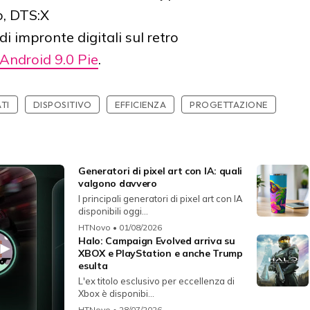
o, DTS:X
i impronte digitali sul retro
Android 9.0 Pie
.
TI
DISPOSITIVO
EFFICIENZA
PROGETTAZIONE
Generatori di pixel art con IA: quali
valgono davvero
I principali generatori di pixel art con IA
disponibili oggi...
HTNovo
• 01/08/2026
Halo: Campaign Evolved arriva su
XBOX e PlayStation e anche Trump
esulta
L'ex titolo esclusivo per eccellenza di
Xbox è disponibi...
HTNovo
• 28/07/2026