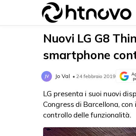
Nuovi LG G8 Thin
smartphone contro
{{POSTS[0].LABEL}}
{{POSTS[0].LABEL}}
{{posts[0].title}}
{{posts[0].title}}
Ag
Jo Val
• 24 febbraio 2019
JV
p
LG presenta i suoi nuovi dis
Congress di Barcellona, con 
controllo delle funzionalità.