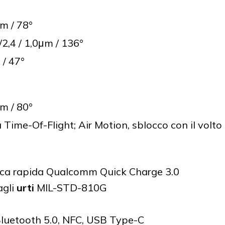
μm / 78°
2,4 / 1,0μm / 136°
 / 47°
μm / 80°
Time-Of-Flight; Air Motion, sblocco con il volto
ica rapida Qualcomm Quick Charge 3.0
agli
urti
MIL-STD-810G
Bluetooth 5.0, NFC, USB Type-C