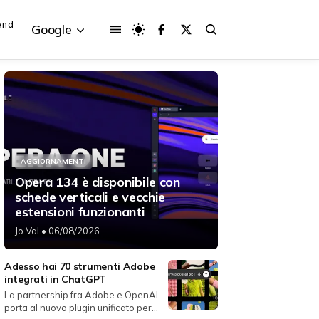
end
Google
{{POSTS[3].LABEL}}
{{POSTS[3].LABEL}}
AGGIORNAMENTI
{{posts[3].title}}
{{posts[3].title}}
Opera 134 è disponibile con
schede verticali e vecchie
estensioni funzionanti
Jo Val
• 06/08/2026
Adesso hai 70 strumenti Adobe
integrati in ChatGPT
La partnership fra Adobe e OpenAI
porta al nuovo plugin unificato per...