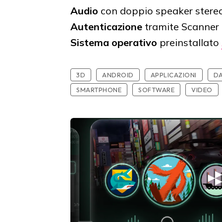
Audio
con doppio speaker stere
Autenticazione
tramite Scanner d
Sistema operativo
preinstallato
3D
ANDROID
APPLICAZIONI
DA
SMARTPHONE
SOFTWARE
VIDEO