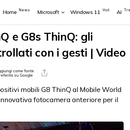
News
Hot
Tr
Home
Microsoft
Windows 11
AI
Q e G8s ThinQ: gli
llati con i gesti | Video
{{POSTS[1].LABEL}}
{{POSTS[1].LABEL}}
{{POSTS[2].LABEL}}
{{POSTS[2].LABEL}}
{{posts[1].title}}
{{posts[1].title}}
{{posts[2].title}}
{{posts[2].title}}
giungi come fonte
referita su Google
positivi mobili G8 ThinQ al Mobile World
innovativa fotocamera anteriore per il