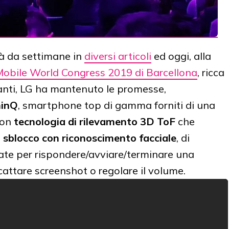
à da settimane in
diversi articoli
ed oggi, alla
obile World Congress 2019 di Barcellona
, ricca
anti, LG ha mantenuto le promesse,
hinQ
, smartphone top di gamma forniti di una
con
tecnologia di rilevamento 3D ToF
che
o
sblocco con riconoscimento facciale
, di
ate per rispondere/avviare/terminare una
scattare screenshot o regolare il volume.