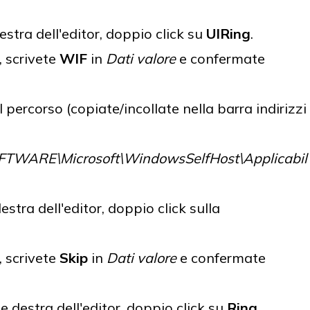
estra dell'editor, doppio click su
UIRing
.
, scrivete
WIF
in
Dati valore
e confermate
percorso (copiate/incollate nella barra indirizzi
WARE\Microsoft\WindowsSelfHost\Applicabil
destra dell'editor, doppio click sulla
, scrivete
Skip
in
Dati valore
e confermate
te destra dell'editor, doppio click su
Ring
.