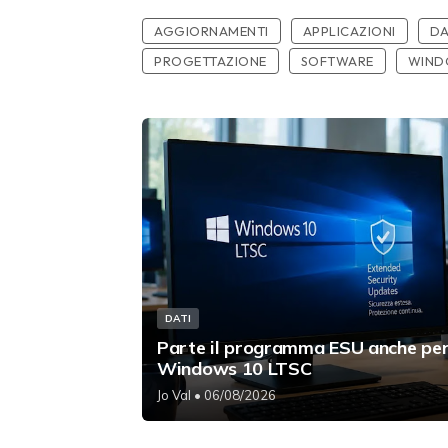
AGGIORNAMENTI
APPLICAZIONI
DA
PROGETTAZIONE
SOFTWARE
WIND
DATI
Parte il programma ESU anche pe
Windows 10 LTSC
Jo Val
• 06/08/2026