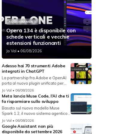
AGGIORNAMENTI
Opera 134 è disponibile con
schede verticali e vecchie
estensioni funzionanti
Jo Val
• 06/08/2026
Adesso hai 70 strumenti Adobe
integrati in ChatGPT
La partnership fra Adobe e OpenAI
porta al nuovo plugin unificato per...
Jo Val
• 06/08/2026
Meta lancia Muse Code, l'AI che ti
fa risparmiare sullo sviluppo
Basato sul nuovo modello Muse
Spark 1.2, il nuovo sistema agentico
fun...
Jo Val
• 06/08/2026
Google Assistant non più
disponibile da settembre 2026