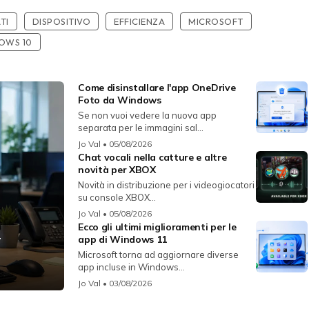
TI
DISPOSITIVO
EFFICIENZA
MICROSOFT
OWS 10
Come disinstallare l'app OneDrive
Foto da Windows
Se non vuoi vedere la nuova app
separata per le immagini sal...
Jo Val
• 05/08/2026
Chat vocali nella catture e altre
novità per XBOX
Novità in distribuzione per i videogiocatori
su console XBOX...
Jo Val
• 05/08/2026
Ecco gli ultimi miglioramenti per le
r
app di Windows 11
Microsoft torna ad aggiornare diverse
app incluse in Windows...
Jo Val
• 03/08/2026