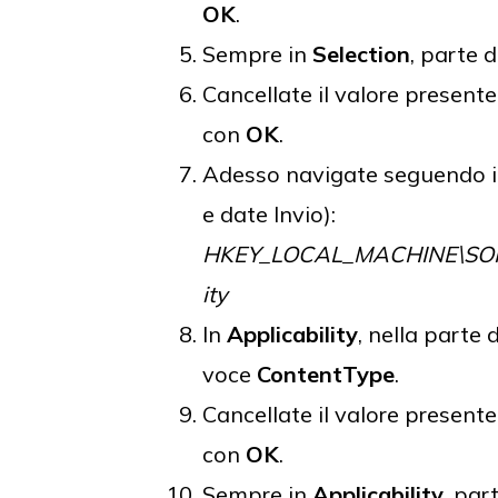
OK
.
Sempre in
Selection
, parte d
Cancellate il valore presente
con
OK
.
Adesso navigate seguendo il 
e date Invio):
HKEY_LOCAL_MACHINE\SOFT
ity
In
Applicability
, nella parte 
voce
ContentType
.
Cancellate il valore presente
con
OK
.
Sempre in
Applicability
, par