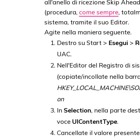
all'anello di ricezione Skip Ahe
(procedura,
come sempre
, total
sistema, tramite il suo Editor.
Agite nella maniera seguente.
Destro su Start >
Esegui
>
R
UAC.
Nell'Editor del Registro di s
(copiate/incollate nella barra
HKEY_LOCAL_MACHINE\SOFTW
on
In
Selection
, nella parte dest
voce
UIContentType
.
Cancellate il valore presente