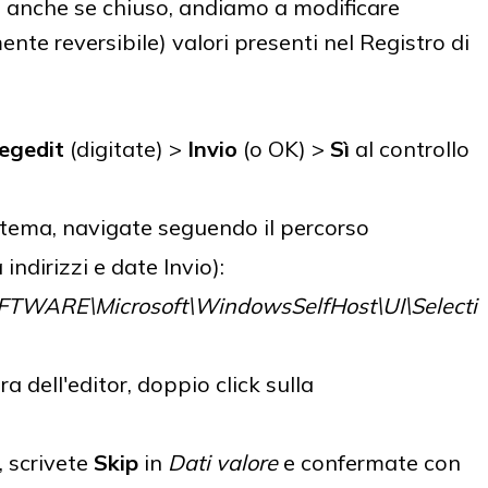
ad anche se chiuso, andiamo a modificare
mente reversibile) valori presenti nel Registro di
egedit
(digitate) >
Invio
(o OK) >
Sì
al controllo
istema, navigate seguendo il percorso
 indirizzi e date Invio):
ARE\Microsoft\WindowsSelfHost\UI\Selecti
ra dell'editor, doppio click sulla
, scrivete
Skip
in
Dati valore
e confermate con