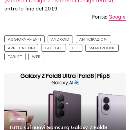
(Material Design 2 - Material Design refresh)
entro la fine del 2019.
Fonte:
Google
AGGIORNAMENTI
ANDROID
ANTICIPAZIONI
APPLICAZIONI
GOOGLE
IOS
SMARTPHONE
TABLET
WEB
ANDROID
Tutto sui nuovi Samsung Galaxy Z Fold8