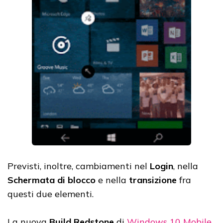
Previsti, inoltre, cambiamenti nel
Login
, nella
Schermata di blocco
e nella
transizione
fra
questi due elementi.
La nuova
Build Redstone
di
Windows 10 Mobile
,